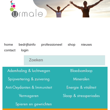
Overslaan
en naar
de inhoud
gaan
home
bedrijfsinfo
professioneel
shop
nieuws
Urmale
contact
login
Ademhaling & luchtwegen
Bloedsomloop
Spijsvertering & zuivering
Mineralen
Anti-Oxydanten & Immuniteit
Energie & vitaliteit
Vermageren
Slaap & stressperiodes
Spieren en gewrichten